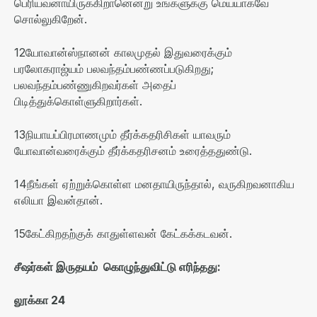
பெரியவனாயிருக்கிறானென்று உங்களுக்கு மெய்யாகவே
சொல்லுகிறேன்
.
12
யோவான்ஸ்நானன் காலமுதல் இதுவரைக்கும்
பரலோகராஜ்யம் பலவந்தம்பண்ணப்படுகிறது
;
பலவந்தம்பண்ணுகிறவர்கள் அதைப்
பிடித்துக்கொள்ளுகிறார்கள்
.
13
நியாயப்பிரமாணமும் தீர்க்கதரிசிகள் யாவரும்
யோவான்வரைக்கும் தீர்க்கதரிசனம் உரைத்ததுண்டு
.
14
நீங்கள் ஏற்றுக்கொள்ள மனதாயிருந்தால்
,
வருகிறவனாகிய
எலியா இவன்தான்
.
15
கேட்கிறதற்குக் காதுள்ளவன் கேட்கக்கடவன்
.
சீஷர்கள்
இருதயம்
கொழுந்துவிட்டு
எரிந்தது
:
லூக்கா
24