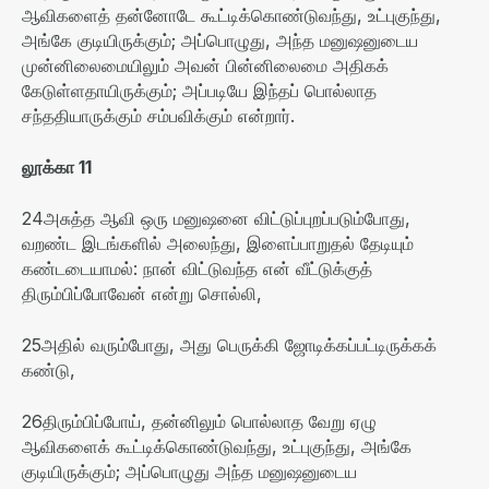
ஆவிகளைத் தன்னோடே கூட்டிக்கொண்டுவந்து
,
உட்புகுந்து
,
அங்கே குடியிருக்கும்
;
அப்பொழுது
,
அந்த மனுஷனுடைய
முன்னிலைமையிலும் அவன் பின்னிலைமை அதிகக்
கேடுள்ளதாயிருக்கும்
;
அப்படியே இந்தப் பொல்லாத
சந்ததியாருக்கும் சம்பவிக்கும் என்றார்
.
லூக்கா
11
24
அசுத்த ஆவி ஒரு மனுஷனை விட்டுப்புறப்படும்போது
,
வறண்ட இடங்களில் அலைந்து
,
இளைப்பாறுதல் தேடியும்
கண்டடையாமல்
:
நான் விட்டுவந்த என் வீட்டுக்குத்
திரும்பிப்போவேன் என்று சொல்லி
,
25
அதில் வரும்போது
,
அது பெருக்கி ஜோடிக்கப்பட்டிருக்கக்
கண்டு
,
26
திரும்பிப்போய்
,
தன்னிலும் பொல்லாத வேறு ஏழு
ஆவிகளைக் கூட்டிக்கொண்டுவந்து
,
உட்புகுந்து
,
அங்கே
குடியிருக்கும்
;
அப்பொழுது அந்த மனுஷனுடைய