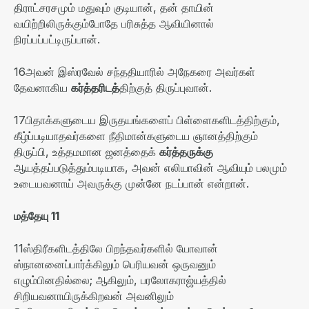
திராட்சரசமும் மதுவும் குடியான்
,
தன் தாயின்
வயிற்றிலிருக்கும்போதே பரிசுத்த ஆவியினால்
நிரப்பப்பட்டிருப்பான்
.
16
அவன் இஸ்ரவேல் சந்ததியாரில் அநேகரை அவர்கள்
தேவனாகிய
கர்த்தரிடத்
திற்குத் திருப்புவான்
.
17
பிதாக்களுடைய இருதயங்களைப் பிள்ளைகளிடத்திற்கும்
,
கீழ்ப்படியாதவர்களை நீதிமான்களுடைய ஞானத்திற்கும்
திருப்பி
,
உத்தமமான ஜனத்தைக்
கர்த்தருக்கு
ஆயத்தப்படுத்தும்படியாக
,
அவன் எலியாவின் ஆவியும் பலமும்
உடையவனாய் அவருக்கு முன்னே நடப்பான் என்றான்
.
மத்தேயு
11
11
ஸ்திரீகளிடத்திலே பிறந்தவர்களில் யோவான்
ஸ்நானனைப்பார்க்கிலும் பெரியவன் ஒருவனும்
எழும்பினதில்லை
;
ஆகிலும்
,
பரலோகராஜ்யத்தில்
சிறியவனாயிருக்கிறவன் அவனிலும்