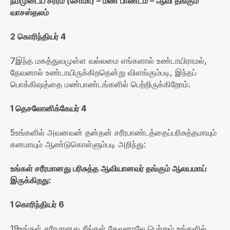
நம்முடைய
சரீரம்
(
சோமா
) –
மண்
பாண்டம்
–
ஆவி
தங்கும்
வாசஸ்தலம்
2
கொரிந்தியர்
4
7
இந்த மகத்துவமுள்ள வல்லமை எங்களால் உண்டாயிராமல்
,
தேவனால் உண்டாயிருக்கிறதென்று விளங்கும்படி
,
இந்தப்
பொக்கிஷத்தை மண்பாண்டங்களில் பெற்றிருக்கிறோம்
.
1
தெசலோனிக்கேயர்
4
5
உங்களில் அவனவன் தன்தன் சரீரபாண்டத்தைப்பரிசுத்தமாயும்
கனமாயும் ஆண்டுகொள்ளும்படி அறிந்து
:
உங்கள்
சரீரமானது
பரிசுத்த
ஆவியானவர்
தங்கும்
ஆலயமாய்
இருக்கிறது
:
1
கொரிந்தியர்
6
19
உங்கள் சரீரமானது நீங்கள் தேவனாலே பெற்றும் உங்களில்