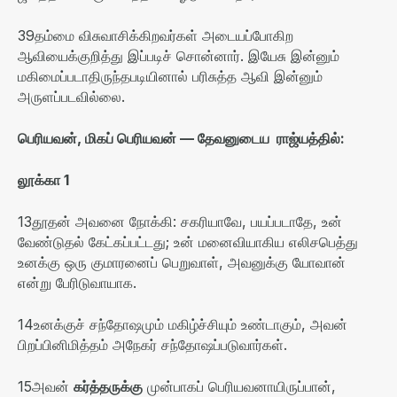
39
தம்மை விசுவாசிக்கிறவர்கள் அடையப்போகிற
ஆவியைக்குறித்து இப்படிச் சொன்னார்
.
இயேசு இன்னும்
மகிமைப்படாதிருந்தபடியினால் பரிசுத்த ஆவி இன்னும்
அருளப்படவில்லை
.
பெரியவன்
,
மிகப்
பெரியவன்
—
தேவனுடைய
ராஜ்யத்தில்
:
லூக்கா
1
13
தூதன் அவனை நோக்கி
:
சகரியாவே
,
பயப்படாதே
,
உன்
வேண்டுதல் கேட்கப்பட்டது
;
உன் மனைவியாகிய எலிசபெத்து
உனக்கு ஒரு குமாரனைப் பெறுவாள்
,
அவனுக்கு யோவான்
என்று பேரிடுவாயாக
.
14
உனக்குச் சந்தோஷமும் மகிழ்ச்சியும் உண்டாகும்
,
அவன்
பிறப்பினிமித்தம் அநேகர் சந்தோஷப்படுவார்கள்
.
15
அவன்
கர்த்தருக்கு
முன்பாகப் பெரியவனாயிருப்பான்
,