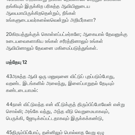
தங்கியும் இருக்கிற பரிசுத்த ஆவியினுடைய
ஆலயமாயிருக்கிறதென்றும்
,
நீங்கள்
உங்களுடையவர்களல்லவென்றும் அறியீர்களா
?
20
கிரயத்துக்குக் கொள்ளப்பட்டீர்களே
;
ஆகையால் தேவனுக்கு
உடையவைகளாகிய உங்கள் சரீரத்தினாலும் உங்கள்
ஆவியினாலும் தேவனை மகிமைப்படுத்துங்கள்
.
மத்தேயு
12
43
அசுத்த ஆவி ஒரு மனுஷனை விட்டுப் புறப்படும்போது
,
வறண்ட இடங்களில் அலைந்து
,
இளைப்பாறுதல் தேடியும்
கண்டடையாமல்
:
44
நான் விட்டுவந்த என் வீட்டுக்குத் திரும்பிப்போவேன் என்று
சொல்லி
;
அங்கே வந்து
,
அந்த வீடு வெறுமையாகவும்
,
பெருக்கி
,
ஜோடிக்கப்பட்டதாகவும் இருக்கக்கண்டு
,
45
திரும்பிப்போய்
,
தன்னிலும் பொல்லாத வேறு ஏழு