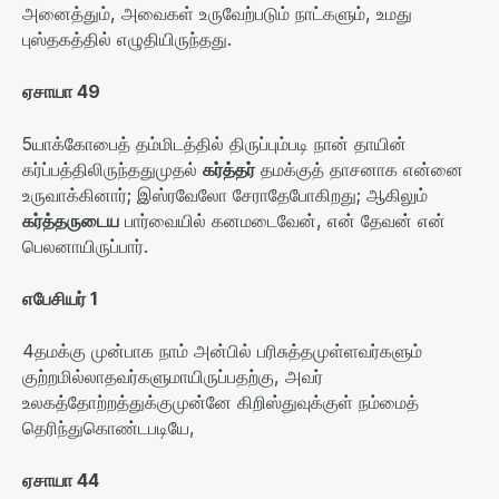
அனைத்தும்
,
அவைகள் உருவேற்படும் நாட்களும்
,
உமது
புஸ்தகத்தில் எழுதியிருந்தது
.
ஏசாயா
49
5
யாக்கோபைத் தம்மிடத்தில் திருப்பும்படி நான் தாயின்
கர்ப்பத்திலிருந்ததுமுதல்
கர்த்தர்
தமக்குத் தாசனாக என்னை
உருவாக்கினார்
;
இஸ்ரவேலோ சேராதேபோகிறது
;
ஆகிலும்
கர்த்தருடைய
பார்வையில் கனமடைவேன்
,
என் தேவன் என்
பெலனாயிருப்பார்
.
எபேசியர்
1
4
தமக்கு முன்பாக நாம் அன்பில் பரிசுத்தமுள்ளவர்களும்
குற்றமில்லாதவர்களுமாயிருப்பதற்கு
,
அவர்
உலகத்தோற்றத்துக்குமுன்னே கிறிஸ்துவுக்குள் நம்மைத்
தெரிந்துகொண்டபடியே
,
ஏசாயா
44