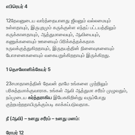
எபிரெயர்
4
12
தேவனுடைய வார்த்தையானது ஜீவனும் வல்லமையும்
உள்ளதாயும்
,
இருபுறமும் கருக்குள்ள எந்தப் பட்டயத்திலும்
கருக்கானதாயும்
,
ஆத்துமாவையும்
,
ஆவியையும்
,
கணுக்களையும் ஊனையும் பிரிக்கத்தக்கதாக
உருவக்குத்துகிறதாயும்
,
இருதயத்தின் நினைவுகளையும்
யோசனைகளையும் வகையறுக்கிறதாயும் இருக்கிறது
.
1
தெசலோனிக்கேயர்
5
23
சமாதானத்தின் தேவன் தாமே உங்களை முற்றிலும்
பரிசுத்தமாக்குவாராக
.
உங்கள் ஆவி ஆத்துமா சரீரம் முழுவதும்
,
நம்முடைய
கர்த்தராகிய
இயேசுகிறிஸ்து வரும்போது
குற்றமற்றதாயிருக்கும்படி காக்கப்படுவதாக
.
நீ
(
ஆவி
) –
உனது
சரீரம்
–
உனது
மனம்
:
ரோமர்
12