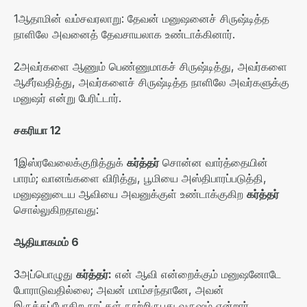
1
ஆதாமின் வம்சவரலாறு
:
தேவன் மனுஷனைச் சிருஷ்டித்த
நாளிலே அவனைத் தேவசாயலாக உண்டாக்கினார்
.
2
அவர்களை ஆணும் பெண்ணுமாகச் சிருஷ்டித்து
,
அவர்களை
ஆசீர்வதித்து
,
அவர்களைச் சிருஷ்டித்த நாளிலே அவர்களுக்கு
மனுஷர் என்று பேரிட்டார்
.
சகரியா
12
1
இஸ்ரவேலைக்குறித்துக்
கர்த்தர்
சொன்ன வார்த்தையின்
பாரம்
;
வானங்களை விரித்து
,
பூமியை அஸ்திபாரப்படுத்தி
,
மனுஷனுடைய ஆவியை அவனுக்குள் உண்டாக்குகிற
கர்த்தர்
சொல்லுகிறதாவது
:
ஆதியாகமம்
6
3
அப்பொழுது
கர்த்தர்
:
என் ஆவி என்றைக்கும் மனுஷனோடே
போராடுவதில்லை
;
அவன் மாம்சந்தானே
,
அவன்
இருக்கப்போகிற நாட்கள் நூற்றிருபது வருஷம் என்றார்
.