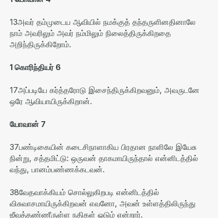
13
அவர்
தம்முடைய
ஆவியில்
நமக்குத்
தந்தருளினதினாலே
நாம்
அவரிலும்
அவர்
நம்மிலும்
நிலைத்திருக்கிறதை
அறிந்திருக்கிறோம்
.
1
கொரிந்தியர்
6
17
அப்படியே
கர்த்தரோடு
இசைந்திருக்கிறவனும்
,
அவருடனே
ஒரே
ஆவியாயிருக்கிறான்
.
யோவான்
7
37
பண்டிகையின்
கடைசிநாளாகிய
பிரதான
நாளிலே
இயேசு
நின்று
,
சத்தமிட்டு
:
ஒருவன்
தாகமாயிருந்தால்
என்னிடத்தில்
வந்து
,
பானம்பண்ணக்கடவன்
.
38
வேதவாக்கியம் சொல்லுகிறபடி என்னிடத்தில்
விசுவாசமாயிருக்கிறவன் எவனோ
,
அவன் உள்ளத்திலிருந்து
ஜீவத்தண்ணீருள்ள நதிகள் ஓடும் என்றார்
.