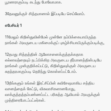
பூரணராகும்படி கடந்து போவோமாக
.
3
தேவனுக்குச் சித்தமானால் இப்படியே செய்வோம்
.
எபேசியர்
1
11
மேலும் கிறிஸ்துவின்மேல் முன்னே நம்பிக்கையாயிருந்த
நாங்கள் அவருடைய மகிமைக்குப் புகழ்ச்சியாயிருக்கும்படிக்கு
,
12
தமது சித்தத்தின் ஆலோசனைக்குத்தக்கதாக
எல்லாவற்றையும் நடப்பிக்கிற அவருடைய தீர்மானத்தின்படியே
நாங்கள் முன்குறிக்கப்பட்டு
,
கிறிஸ்துவுக்குள் அவருடைய
சுதந்தரமாகும்படி தெரிந்து கொள்ளப்பட்டோம்
.
13
நீங்களும் உங்கள் இரட்சிப்பின் சுவிசேஷமாகிய சத்திய
வசனத்தைக் கேட்டு
,
விசுவாசிகளானபோது
,
வாக்குத்தத்தம்பண்ணப்பட்ட பரிசுத்த ஆவியால் அவருக்குள்
முத்திரைபோடப்பட்டீர்கள்
.