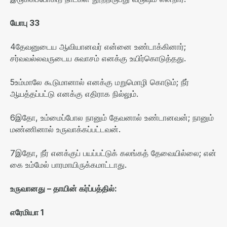
யோபு
33
4
தேவனுடைய ஆவியானவர் என்னை உண்டாக்கினார்
;
சர்வவல்லவருடைய சுவாசம் எனக்கு உயிர்கொடுத்தது
.
5
உம்மாலே கூடுமானால் எனக்கு மறுமொழி கொடும்
;
நீர்
ஆயத்தப்பட்டு எனக்கு எதிராக நில்லும்
.
6
இதோ
,
உம்மைப்போல நானும் தேவனால் உண்டானவன்
;
நானும்
மண்ணினால் உருவாக்கப்பட்டவன்
.
7
இதோ
,
நீர் எனக்குப் பயப்பட்டுக் கலங்கத் தேவையில்லை
;
என்
கை உம்மேல் பாரமாயிருக்கமாட்டாது
.
உருவானது
–
தாயின்
கர்ப்பத்தில்
:
எரேமியா
1