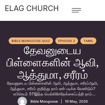
ELAG CHURCH
BIBLE MONGOOSE QUIZ
EPISODE 2
TAMIL
தேவனுடைய
பிள்ளைகளின் ஆவி,
ஆத்துமா, சரீரம்
தேவனுடைய பிள்ளைகளின் ஆவி, ஆத்துமா, சரீரம்ஆவி,
ஆத்துமா, சரீரம் குறித்து நாம் ஏன் படிக்க வேண்டும்?
எபிரெயர் 511இந்த மெல்கிசேதேக்கைப்பற்றி நாம்
விஸ்தாரமாய்ப் பேசலாம்; நீங்கள் கேள்வியில்
Bible Mongoose
|
19 May, 2026
மந்தமுள்ளவர்களானபடியால், அதை விளங்கப்பண்ணுகிறது