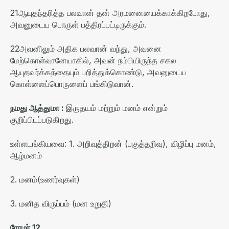
21
ஆயுதந்தரித்த பலவான் தன் அரமனையைக்காக்கிறபோது
,
அவனுடைய பொருள் பத்திரப்பட்டிருக்கும்
.
22
அவனிலும் அதிக பலவான் வந்து
,
அவனை
மேற்கொள்வானேயாகில்
,
அவன் நம்பியிருந்த சகல
ஆயுதவர்க்கத்தையும் பறித்துக்கொண்டு
,
அவனுடைய
கொள்ளைப்பொருளைப் பங்கிடுவான்
.
நமது
ஆத்துமா
:
இருதயம் மற்றும் மனம் என்றும்
குறிப்பிடப்படுகிறது
.
உள்ளடங்கியவை
: 1.
அறிவுத்திறன்
(
பகுத்தறிவு
),
விழிப்பு மனம்
,
ஆழ்மனம்
2.
மனம்
(
உணர்வுகள்
)
3.
மனித விருப்பம்
(
மன உறுதி
)
ரோமர்
12