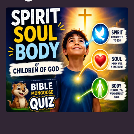
அரிதாயிருக்கும்.12காலத்தைப் பார்த்தால்,
போதகராயிருக்கவேண்டிய உங்களுக்கு தேவனுடைய
வாக்கியங்களின் மூல உபதேசங்களை மறுபடியும்
உபதேசிக்கவேண்டியதாயிருக்கிறது; நீங்கள் பலமான
ஆகாரத்தையல்ல, பாலை
உண்ணத்தக்கவர்களானீர்கள்.13பாலுண்கிறவன்
குழந்தையாயிருக்கிறபடியினாலே நீதியின் வசனத்தில்
பழக்கமில்லாதவனாயிருக்கிறான்.14பலமான ஆகாரமானது
நன்மை தீமையின்னதென்று பயிற்சியினால்
பகுத்தறியத்தக்கதாக முயற்சி செய்யும்
ஞானேந்திரியங்களையுடையவர்களாகிய பூரண
வயதுள்ளவர்களுக்கே தகும்.எபிரெயர் 61ஆகையால்,
கிறிஸ்துவைப்பற்றிச் சொல்லிய …