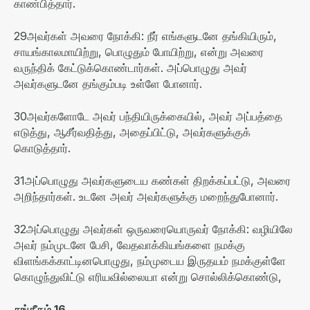
காண்பித்தார்
.
29
அவர்கள் அவரை நோக்கி
:
நீர் எங்களுடனே தங்கியிரும்
,
சாயங்காலமாயிற்று
,
பொழுதும் போயிற்று
,
என்று அவரை
வருந்திக் கேட்டுக்கொண்டார்கள்
.
அப்பொழுது அவர்
அவர்களுடனே தங்கும்படி உள்ளே போனார்
.
30
அவர்களோடே அவர் பந்தியிருக்கையில்
,
அவர் அப்பத்தை
எடுத்து
,
ஆசீர்வதித்து
,
அதைப்பிட்டு
,
அவர்களுக்குக்
கொடுத்தார்
.
31
அப்பொழுது அவர்களுடைய கண்கள் திறக்கப்பட்டு
,
அவரை
அறிந்தார்கள்
.
உடனே அவர் அவர்களுக்கு மறைந்துபோனார்
.
32
அப்பொழுது அவர்கள் ஒருவரையொருவர் நோக்கி
:
வழியிலே
அவர் நம்முடனே பேசி
,
வேதவாக்கியங்களை நமக்கு
விளங்கக்காட்டினபொழுது
,
நம்முடைய இருதயம் நமக்குள்ளே
கொழுந்துவிட்டு எரியவில்லையா என்று சொல்லிக்கொண்டு
,
சங்கீதம்
16