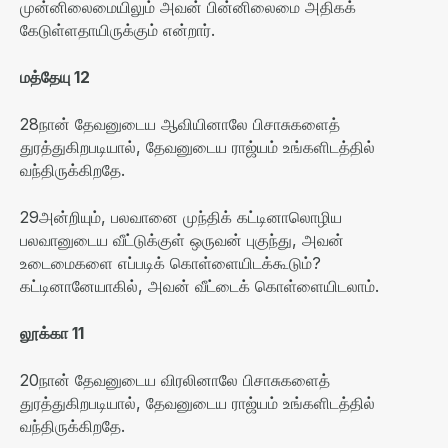
முன்னிலைமையிலும் அவன் பின்னிலைமை அதிகக்
கேடுள்ளதாயிருக்கும் என்றார்
.
மத்தேயு
12
28
நான் தேவனுடைய ஆவியினாலே பிசாசுகளைத்
துரத்துகிறபடியால்
,
தேவனுடைய ராஜ்யம் உங்களிடத்தில்
வந்திருக்கிறதே
.
29
அன்றியும்
,
பலவானை முந்திக் கட்டினாலொழிய
பலவானுடைய வீட்டுக்குள் ஒருவன் புகுந்து
,
அவன்
உடைமைகளை எப்படிக் கொள்ளையிடக்கூடும்
?
கட்டினானேயாகில்
,
அவன் வீட்டைக் கொள்ளையிடலாம்
.
லூக்கா
11
20
நான் தேவனுடைய விரலினாலே பிசாசுகளைத்
துரத்துகிறபடியால்
,
தேவனுடைய ராஜ்யம் உங்களிடத்தில்
வந்திருக்கிறதே
.