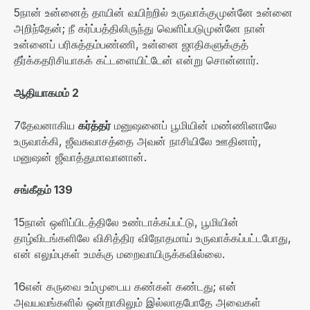
5
நான் உன்னைத் தாயின் வயிற்றில் உருவாக்குமுன்னே உன்னை
அறிந்தேன்
;
நீ கர்ப்பத்திலிருந்து வெளிப்படுமுன்னே நான்
உன்னைப் பரிசுத்தம்பண்ணி
,
உன்னை ஜாதிகளுக்குத்
தீர்க்கதரிசியாகக் கட்டளையிட்டேன் என்று சொன்னார்
.
ஆதியாகமம்
2
7
தேவனாகிய
கர்த்தர்
மனுஷனைப் பூமியின் மண்ணினாலே
உருவாக்கி
,
ஜீவசுவாசத்தை அவன் நாசியிலே ஊதினார்
,
மனுஷன் ஜீவாத்துமாவானான்
.
சங்கீதம்
139
15
நான் ஒளிப்பிடத்திலே உண்டாக்கப்பட்டு
,
பூமியின்
தாழ்விடங்களிலே விசித்திர விநோதமாய் உருவாக்கப்பட்டபோது
,
என் எலும்புகள் உமக்கு மறைவாயிருக்கவில்லை
.
16
என் கருவை உம்முடைய கண்கள் கண்டது
;
என்
அவயவங்களில் ஒன்றாகிலும் இல்லாதபோதே அவைகள்