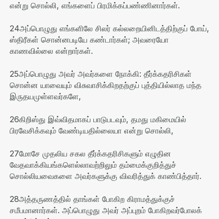
என்று சொல்லி
,
எங்களைப் பிரமிக்கப்பண்ணினார்கள்
.
24
அப்பொழுது எங்களிலே சிலர் கல்லறையினிடத்திற்குப் போய்
,
ஸ்திரீகள் சொன்னபடியே கண்டார்கள்
;
அவரையோ
காணவில்லை என்றார்கள்
.
25
அப்பொழுது அவர் அவர்களை நோக்கி
:
தீர்க்கதரிசிகள்
சொன்ன யாவையும் விசுவாசிக்கிறதற்குப் புத்தியில்லாத மந்த
இருதயமுள்ளவர்களே
,
26
கிறிஸ்து இவ்விதமாகப் பாடுபடவும்
,
தமது மகிமையில்
பிரவேசிக்கவும் வேண்டியதில்லையா என்று சொல்லி
,
27
மோசே முதலிய சகல தீர்க்கதரிசிகளும் எழுதின
வேதவாக்கியங்களெல்லாவற்றிலும் தம்மைக்குறித்துச்
சொல்லியவைகளை அவர்களுக்கு விவரித்துக் காண்பித்தார்
.
28
அத்தருணத்தில் தாங்கள் போகிற கிராமத்துக்குச்
சமீபமானார்கள்
.
அப்பொழுது அவர் அப்புறம் போகிறவர்போலக்