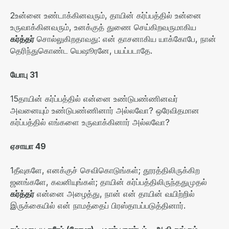
2
உன்னை உண்டாக்கினவரும்
,
தாயின் கர்ப்பத்தில் உன்னை
உருவாக்கினவரும்
,
உனக்குத் துணை செய்கிறவருமாகிய
கர்த்தர்
சொல்லுகிறதாவது
:
என் தாசனாகிய யாக்கோபே
,
நான்
தெரிந்துகொண்ட யெஷூரனே
,
பயப்படாதே
.
யோபு
31
15
தாயின் கர்ப்பத்தில் என்னை உண்டுபண்ணினவர்
அவனையும் உண்டுபண்ணினார் அல்லவோ
?
ஒரேவிதமான
கர்ப்பத்தில் எங்களை உருவாக்கினார் அல்லவோ
?
ஏசாயா
49
1
தீவுகளே
,
எனக்குச் செவிகொடுங்கள்
;
தூரத்திலிருக்கிற
ஜனங்களே
,
கவனியுங்கள்
;
தாயின் கர்ப்பத்திலிருந்ததுமுதல்
கர்த்தர்
என்னை அழைத்து
,
நான் என் தாயின் வயிற்றில்
இருக்கையில் என் நாமத்தைப் பிரஸ்தாபப்படுத்தினார்
.