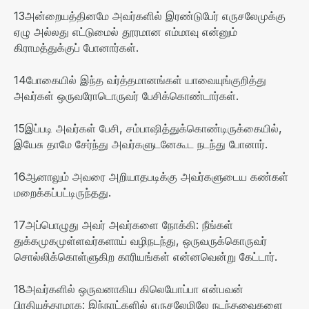
13
அன்றையத்தினமே அவர்களில் இரண்டுபேர் எருசலேமுக்கு
ஏழு அல்லது எட்டுமைல் தூரமான எம்மாவு என்னும்
கிராமத்துக்குப் போனார்கள்
.
14
போகையில் இந்த வர்த்தமானங்கள் யாவையுங்குறித்து
அவர்கள் ஒருவரோடொருவர் பேசிக்கொண்டார்கள்
.
15
இப்படி அவர்கள் பேசி
,
சம்பாஷித்துக்கொண்டிருக்கையில்
,
இயேசு தாமே சேர்ந்து அவர்களுடனேகூட நடந்து போனார்
.
16
ஆனாலும் அவரை அறியாதபடிக்கு அவர்களுடைய கண்கள்
மறைக்கப்பட்டிருந்தது
.
17
அப்பொழுது அவர் அவர்களை நோக்கி
:
நீங்கள்
துக்கமுகமுள்ளவர்களாய் வழிநடந்து
,
ஒருவருக்கொருவர்
சொல்லிக்கொள்ளுகிற காரியங்கள் என்னவென்று கேட்டார்
.
18
அவர்களில் ஒருவனாகிய கிலெயோப்பா என்பவன்
பிரதியுத்தரமாக
:
இந்நாட்களில் எருசலேமிலே நடந்தவைகளை