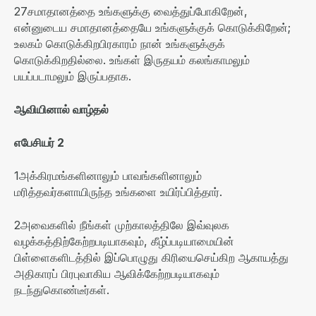
27
சமாதானத்தை உங்களுக்கு வைத்துப்போகிறேன்
,
என்னுடைய சமாதானத்தையே உங்களுக்குக் கொடுக்கிறேன்
;
உலகம் கொடுக்கிறபிரகாரம் நான் உங்களுக்குக்
கொடுக்கிறதில்லை
.
உங்கள் இருதயம் கலங்காமலும்
பயப்படாமலும் இருப்பதாக
.
ஆவியினால்
வாழ்தல்
எபேசியர்
2
1
அக்கிரமங்களினாலும்
பாவங்களினாலும்
மரித்தவர்களாயிருந்த
உங்களை
உயிர்ப்பித்தார்
.
2
அவைகளில் நீங்கள் முற்காலத்திலே இவ்வுலக
வழக்கத்திற்கேற்றபடியாகவும்
,
கீழ்ப்படியாமையின்
பிள்ளைகளிடத்தில் இப்பொழுது கிரியைசெய்கிற ஆகாயத்து
அதிகாரப் பிரபுவாகிய ஆவிக்கேற்றபடியாகவும்
நடந்துகொண்டீர்கள்
.