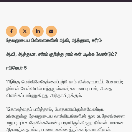
தேவனுடைய
பிள்ளைகளின்
ஆவி
,
ஆத்துமா
,
சரீரம்
ஆவி
,
ஆத்துமா
,
சரீரம்
குறித்து
நாம்
ஏன்
படிக்க
வேண்டும்
?
எபிரெயர்
5
11
இந்த மெல்கிசேதேக்கைப்பற்றி நாம் விஸ்தாரமாய்ப் பேசலாம்
;
நீங்கள் கேள்வியில் மந்தமுள்ளவர்களானபடியால்
,
அதை
விளங்கப்பண்ணுகிறது அரிதாயிருக்கும்
.
12
காலத்தைப் பார்த்தால்
,
போதகராயிருக்கவேண்டிய
உங்களுக்கு தேவனுடைய வாக்கியங்களின் மூல உபதேசங்களை
மறுபடியும் உபதேசிக்கவேண்டியதாயிருக்கிறது
;
நீங்கள் பலமான
ஆகாரத்தையல்ல
,
பாலை உண்ணத்தக்கவர்களானீர்கள்
.