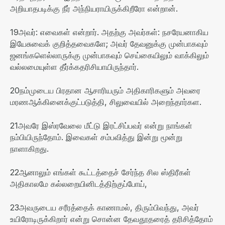
அறியாதபடிக்கு நீர் அந்நியராயிருக்கிறீரோ என்றான்
.
19
அவர்
:
எவைகள் என்றார்
.
அதற்கு அவர்கள்
:
நசரேயனாகிய
இயேசுவைக் குறித்தவைகளே
;
அவர் தேவனுக்கு முன்பாகவும்
ஜனங்களெல்லாருக்கு முன்பாகவும் செய்கையிலும் வாக்கிலும்
வல்லமையுள்ள தீர்க்கதரிசியாயிருந்தார்
.
20
நம்முடைய பிரதான ஆசாரியரும் அதிகாரிகளும் அவரை
மரணஆக்கினைக்குட்படுத்தி
,
சிலுவையில் அறைந்தார்கள
.
21
அவரே இஸ்ரவேலை மீட்டு இரட்சிப்பவர் என்று நாங்கள்
நம்பியிருந்தோம்
.
இவைகள் சம்பவித்து இன்று மூன்று
நாளாகிறது
.
22
ஆனாலும் எங்கள் கூட்டத்தைச் சேர்ந்த சில ஸ்திரீகள்
அதிகாலமே கல்லறையினிடத்திற்குப்போய்
,
23
அவருடைய சரீரத்தைக் காணாமல்
,
திரும்பிவந்து
,
அவர்
உயிரோடிருக்கிறார் என்று சொன்ன தேவதூதரைத் தரிசித்தோம்