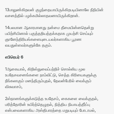
13
பாலுண்கிறவன் குழந்தையாயிருக்கிறபடியினாலே நீதியின்
வசனத்தில் பழக்கமில்லாதவனாயிருக்கிறான்
.
14
பலமான ஆகாரமானது நன்மை தீமையின்னதென்று
பயிற்சியினால் பகுத்தறியத்தக்கதாக முயற்சி செய்யும்
ஞானேந்திரியங்களையுடையவர்களாகிய பூரண
வயதுள்ளவர்களுக்கே தகும்
.
எபிரெயர்
6
1
ஆகையால்
,
கிறிஸ்துவைப்பற்றிச் சொல்லிய மூல
உபதேசவசனங்களை நாம்விட்டு
,
செத்த கிரியைகளுக்கு
நீங்கலாகும் மனந்திரும்புதல்
,
தேவன்பேரில் வைக்கும்
விசுவாசம்
,
2
ஸ்நானங்களுக்கடுத்த உபதேசம்
,
கைகளை வைக்குதல்
,
மரித்தோரின் உயிர்த்தெழுதல்
,
நித்திய நியாயத்தீர்ப்பு
என்பவைகளாகிய அஸ்திபாரத்தை மறுபடியும் போடாமல்
,