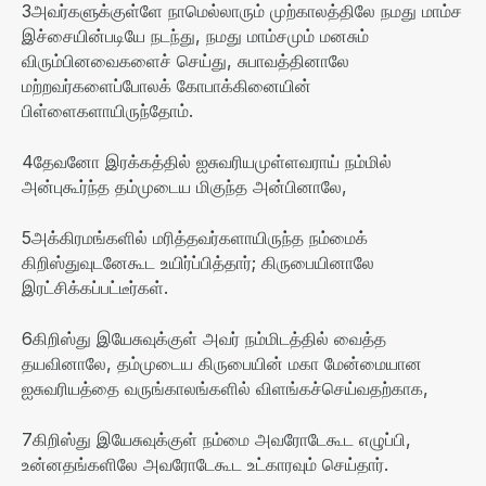
3
அவர்களுக்குள்ளே நாமெல்லாரும் முற்காலத்திலே நமது மாம்ச
இச்சையின்படியே நடந்து
,
நமது மாம்சமும் மனசும்
விரும்பினவைகளைச் செய்து
,
சுபாவத்தினாலே
மற்றவர்களைப்போலக் கோபாக்கினையின்
பிள்ளைகளாயிருந்தோம்
.
4
தேவனோ இரக்கத்தில் ஐசுவரியமுள்ளவராய் நம்மில்
அன்புகூர்ந்த தம்முடைய மிகுந்த அன்பினாலே
,
5
அக்கிரமங்களில் மரித்தவர்களாயிருந்த நம்மைக்
கிறிஸ்துவுடனேகூட உயிர்ப்பித்தார்
;
கிருபையினாலே
இரட்சிக்கப்பட்டீர்கள்
.
6
கிறிஸ்து இயேசுவுக்குள் அவர் நம்மிடத்தில் வைத்த
தயவினாலே
,
தம்முடைய கிருபையின் மகா மேன்மையான
ஐசுவரியத்தை வருங்காலங்களில் விளங்கச்செய்வதற்காக
,
7
கிறிஸ்து இயேசுவுக்குள் நம்மை அவரோடேகூட எழுப்பி
,
உன்னதங்களிலே அவரோடேகூட உட்காரவும் செய்தார்
.