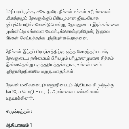
1
அப்படியிருக்க
,
சகோதரரே
,
நீங்கள் உங்கள் சரீரங்களைப்
பரிசுத்தமும் தேவனுக்குப் பிரியமுமான ஜீவபலியாக
ஒப்புக்கொடுக்கவேண்டுமென்று
,
தேவனுடைய இரக்கங்களை
முன்னிட்டு உங்களை வேண்டிக்கொள்ளுகிறேன்
;
இதுவே
நீங்கள் செய்யத்தக்க புத்தியுள்ளஆராதனை
.
2
நீங்கள் இந்தப் பிரபஞ்சத்திற்கு ஒத்த வேஷந்தரியாமல்
,
தேவனுடைய நன்மையும் பிரியமும் பரிபூரணமுமான சித்தம்
இன்னதென்று பகுத்தறியத்தக்கதாக
,
உங்கள் மனம்
புதிதாகிறதினாலே மறுரூபமாகுங்கள்
.
தேவன் மனிதனையும் மனுஷியையும் ஆவியாக சிருஷ்டித்து
(
எபிரேய மொழி
–
பாரா
),
அவர்களை மண்ணினால்
உருவாக்கினார்
.
சிருஷ்டித்தல்
:
ஆதியாகமம்
1