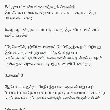
8
கிருபையினாலே விசுவாசத்தைக் கொண்டு
இரட்சிக்கப்பட்டீர்கள்
;
இது உங்களால் உண்டானதல்ல
,
இது
தேவனுடைய ஈவு
;
9
ஒருவரும் பெருமைபாராட்டாதபடிக்கு இது கிரியைகளினால்
உண்டானதல்ல
;
10
ஏனெனில்
,
நற்கிரியைகளைச் செய்கிறதற்கு நாம் கிறிஸ்து
இயேசுவுக்குள் சிருஷ்டிக்கப்பட்டு
,
தேவனுடைய
செய்கையாயிருக்கிறோம்
;
அவைகளில் நாம் நடக்கும்படி அவர்
முன்னதாக அவைகளை ஆயத்தம்பண்ணியிருக்கிறார்
.
யோவான்
3
3
இயேசு அவனுக்குப் பிரதியுத்தரமாக
:
ஒருவன் மறுபடியும்
பிறவாவிட்டால் தேவனுடைய ராஜ்யத்தைக் காணமாட்டான் என்று
மெய்யாகவே மெய்யாகவே உனக்குச் சொல்லுகிறேன் என்றார்
.
1
யோவான்
4