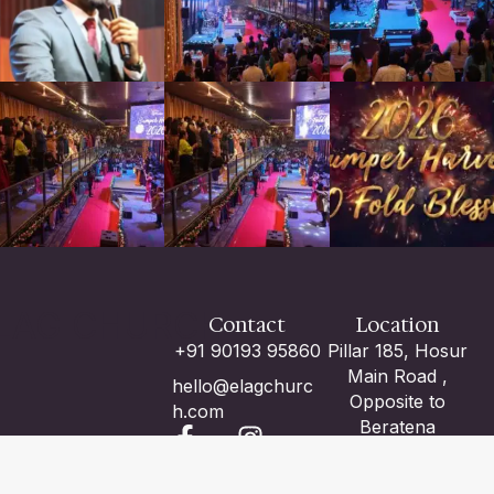
LAG CHURCH
Contact
Location
+91 90193 95860
Pillar 185, Hosur
Main Road ,
hello@elagchurc
Opposite to
h.com
Beratena
Agrahara Metro
Station , Adjacent