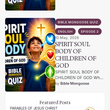
BIBLE MONGOOSE QUIZ
ENGLISH
EPISODE 2
10 May, 2026
SPIRIT SOUL
BODY OF
CHILDREN OF
GOD
SPIRIT SOUL BODY OF
CHILDREN OF GOD Why
study about Spirit Soul
by 
Bible Mongoose
Body? Heb 5:11 We have
much …
Featured Posts
PARABLES OF JESUS CHRIST