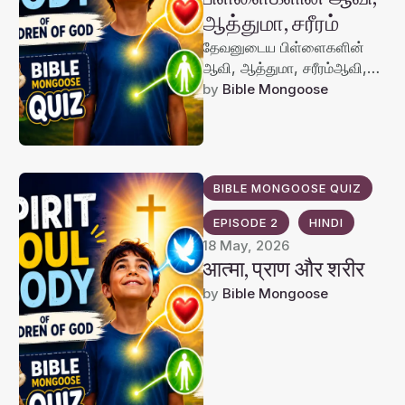
ஆத்துமா, சரீரம்
தேவனுடைய பிள்ளைகளின்
ஆவி, ஆத்துமா, சரீரம்ஆவி,
ஆத்துமா, சரீரம் குறித்து நாம்
by 
Bible Mongoose
ஏன் படிக்க வேண்டும்?எபிரெயர்
511இந்த
மெல்கிசேதேக்கைப்பற்றி நாம்
விஸ்தாரமாய்ப் பேசலாம்; நீங்கள்
BIBLE MONGOOSE QUIZ
…
EPISODE 2
HINDI
18 May, 2026
आत्मा, प्राण और शरीर
by 
Bible Mongoose